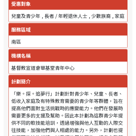
受惠對象
兒童及青少年
長者 / 年輕退休人士
少數族裔
家庭
服務區域
南區
機構名稱
基督教宣道會華基堂青年中心
計劃簡介
「樂。探。追夢⾏」計劃針對青少年、兒童、⻑者、
低收⼊家庭及有特殊教育需要的青少年等群體，旨在
提高他們面對生活挑戰時的應變能力。他們在發展時
需要更多的⽀援及幫助。因此本計劃為這群青少年提
供不同的軟技能培訓，透過增強與他⼈互動的⼈際交
往技能，加強他們與⼈相處的能⼒。另外，計劃也提