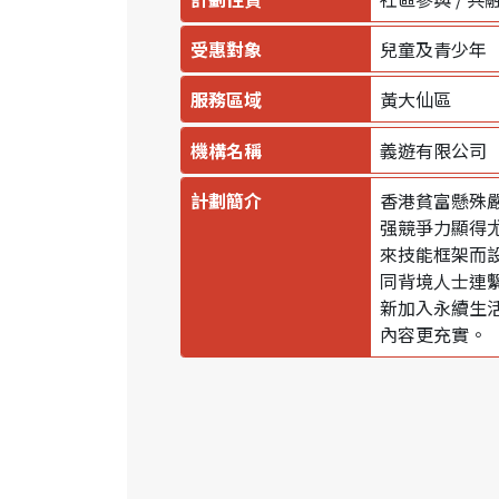
受惠對象
兒童及青少年
服務區域
黃大仙區
機構名稱
義遊有限公司
計劃簡介
香港貧富懸殊
强競爭力顯得
來技能框架而
同背境人士連
新加入永續生
內容更充實。