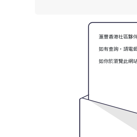
滙豐香港社區夥
如有查詢，請電
如你於瀏覽此網