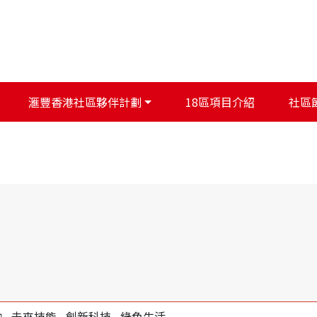
滙豐香港社區夥伴計劃
18區項目介紹
社區
融
未來技能
創新科技
綠色生活